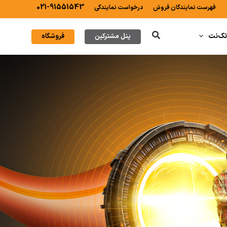
021-91551543
فهرست نمایندگان فروش
درخواست نمایندگی
جستجو
 تک‌نت
پنل مشترکین
فروشگاه