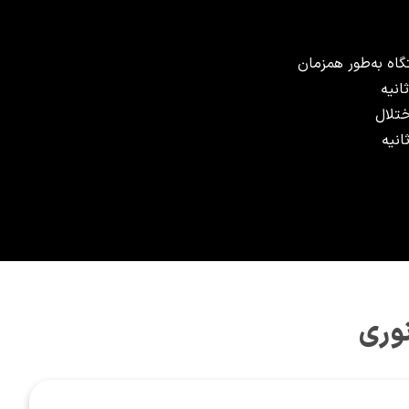
اه به‌طور همزمان
انیه
ختلال
انیه
نوری