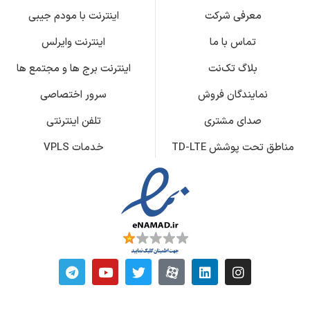
معرفی شرکت
اینترنت با مودم جیبی
تماس با ما
اینترنت وایرلس
بلاگ تک‌نت
اینترنت برج ها و مجتمع ها
نمایندگان فروش
سرور اختصاصی
صدای مشتری
تلفن اینترنتی
مناطق تحت پوشش TD-LTE
خدمات VPLS
T
Y
T
M
L
I
e
o
w
-
i
n
l
u
i
i
n
s
e
t
t
c
k
t