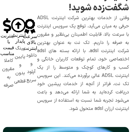
شگفت‌زده شوید!
وقتی از خدمات بهترین شرکت اینترنت ADSL
حرفی به میان می‌آید، توقع یک سرویس اینترنت
با سرعت بالا، قابلیت اطمینان بی‌نظیر و مقرون
اینترنت
اینترنت
سرعت
پایدار
با
به صرفه را داریم. تک نت به عنوان بهترین
بالای
پینگ
قیمت
اینترنت
شرکت اینترنت adsl، با ارائه بسته های adsl
مناسب
دانلود
پایین
اختصاصی خود، تمام توقعات کاربران خانگی و
کاملا
و
و
کسب و کار‌های کوچک و متوسط را از یک
مقرون
آپلود
بدون
اینترنت ADSL عالی برآورده می‌کند. این سرویس
به
سریع
قطعی
تک نت، فراتر از آنچه از خدمات پیشین خود
صرفه
دریافت کرده‌اید به شما ارائه می‌دهد و باعث
می‌شود تجربه شما نسبت به استفاده از سرویس
اینترنت ارزان adsl متحول شود.