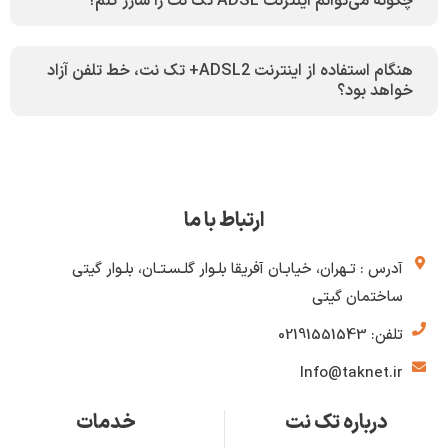
چگونه می‌توانم اینترنت ADSL تک نت را شارژ کنم؟
هنگام استفاده از اینترنت ADSL2+ تک نت، خط تلفن آزاد
خواهد بود؟
ارتباط با ما
آدرس : تـهران، خیابـان آفریقا بلـوار گلـسـتـان، بلـوار گیتی
ساختمان گیتی
تلفن: 02191551543
Info@taknet.ir
درباره تک نت
خدمات