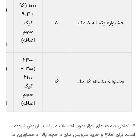
00
1000 (96
+ 904
08
جشنواره یکساله 8 مگ
8
گیگ
گی
حجم
حج
اضافه)
اضا
00
2400
(300 +
00
2100
جشنواره یکساله 16 مگ
16
گیگ
گی
حجم
حج
اضافه)
اضا
* تمامی قیمت های فوق بدون احتساب مالیات بر ارزوش افزوده
است. برای اطلاع و خرید سرویس های با حجم بالا با مشاورین ما